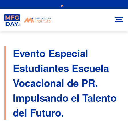
Skip
NEW: Explore Resources for Job and Career Pathways!
to
content
Evento Especial
Estudiantes Escuela
Vocacional de PR.
Impulsando el Talento
del Futuro.